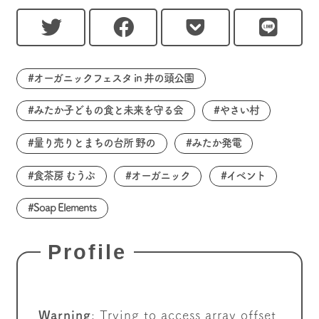
#オーガニックフェスタ in 井の頭公園
#みたか子どもの食と未来を守る会
#やさい村
#量り売りとまちの台所 野の
#みたか発電
#食茶房 むうぷ
#オーガニック
#イベント
#Soap Elements
Profile
Warning
: Trying to access array offset