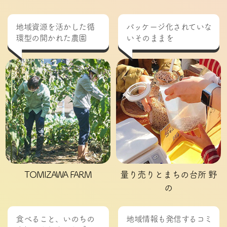
地域資源を活かした循
パッケージ化されていな
環型の開かれた農園
いそのままを
TOMIZAWA FARM
量り売りとまちの台所 野
の
食べること、いのちの
地域情報も発信するコミ