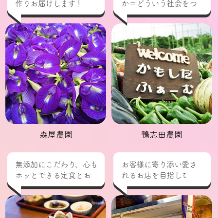
作りお届けします！
か＝どういう社会をつ
くるか
森屋農園
鴨志田農園
無添加にこだわり、心も
お客様に寄り添い愛さ
ホッとできる定食とお
れるお店を目指して
弁当