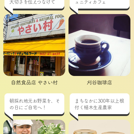
大切さを伝えつなげて
ュニティカフェ
自然食品店 やさい村
刈谷珈琲店
朝採れ地元お野菜を、そ
まちなかに300年以上根
の日にご自宅へ！
付く植木生産農家