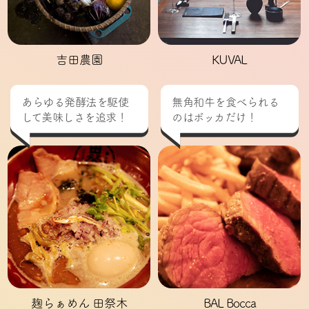
吉田農園
KUVAL
あらゆる発酵法を駆使
無角和牛を食べられる
して美味しさを追求！
のはボッカだけ！
麹らぁめん 田祭木
BAL Bocca