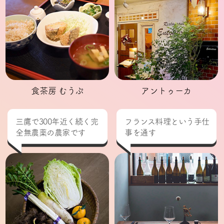
食茶房 むうぷ
アントゥーカ
三鷹で300年近く続く完
フランス料理という手仕
全無農薬の農家です
事を通す