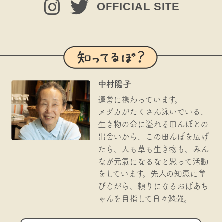
OFFICIAL SITE
中村陽子
運営に携わっています。
メダカがたくさん泳いでいる、
生き物の命に溢れる田んぼとの
出会いから、この田んぼを広げ
たら、人も草も生き物も、みん
なが元氣になるなと思って活動
をしています。先人の知恵に学
びながら、頼りになるおばあち
ゃんを目指して日々勉強。