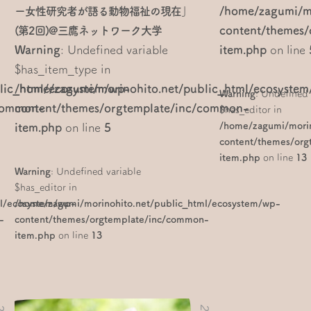
/home/zagumi/mo
ー女性研究者が語る動物福祉の現在」
content/themes
(第2回)@三鷹ネットワーク大学
Warning
: Undefined variable
item.php
on line
$has_item_type in
lic_html/ecosystem/wp-
/home/zagumi/morinohito.net/public_html/ecosystem
Warning
: Undefined 
/common-
content/themes/orgtemplate/inc/common-
$has_editor in
/home/zagumi/morin
item.php
on line
5
content/themes/or
item.php
on line
13
Warning
: Undefined variable
$has_editor in
ml/ecosystem/wp-
/home/zagumi/morinohito.net/public_html/ecosystem/wp-
-
content/themes/orgtemplate/inc/common-
item.php
on line
13