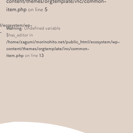
content/themes/orgtemplate/inc/common-
item.php
on line
5
ml/ecosystem/wp-
Warning
: Undefined variable
-
$has_editor in
/home/zagumi/morinohito.net/public_html/ecosystem/wp-
content/themes/orgtemplate/inc/common-
item.php
on line
13