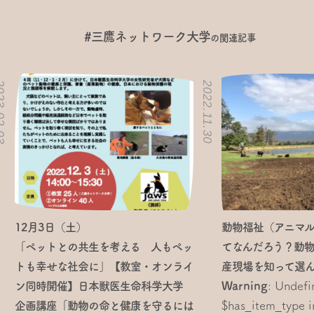
#三鷹ネットワーク大学
の関連記事
02.03
2022.11.30
12月3日（土）
動物福祉（アニマ
「ペットとの共生を考える 人もペッ
てなんだろう？動
トも幸せな社会に」【教室・オンライ
産現場を知って選
Warning
: Undefi
ン同時開催】日本獣医生命科学大学
$has_item_type i
企画講座「動物の命と健康を守るには