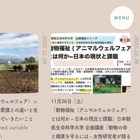
MENU
2022.11.29
2022.10.26
ルウェルフェア）っ
11月26日（土）
物愛護との違いと生
「動物福祉（アニマルウェルフェア）
んでいきたいこと
とは何か - 日本の現況と課題」日本獣
ned variable
医生命科学大学 企画講座「動物の命
n
と健康を守るには - 女性研究者が語る