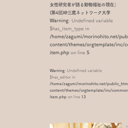
女性研究者が語る動物福祉の現在」
(第4回)@三鷹ネットワーク大学
Warning
: Undefined variable
$has_item_type in
/home/zagumi/morinohito.net/pub
content/themes/orgtemplate/inc
item.php
on line
5
Warning
: Undefined variable
$has_editor in
/home/zagumi/morinohito.net/public_ht
content/themes/orgtemplate/inc/common
item.php
on line
13