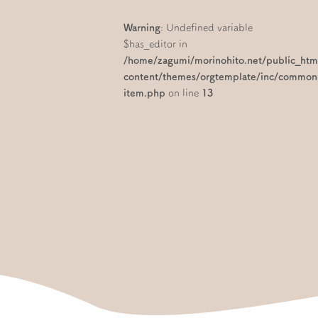
Warning
: Undefined variable
$has_editor in
/home/zagumi/morinohito.net/public_ht
content/themes/orgtemplate/inc/common
item.php
on line
13