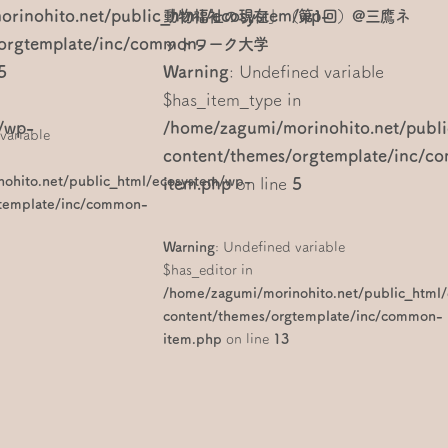
rinohito.net/public_html/ecosystem/wp-
動物福祉の現在」（第1回）@三鷹ネ
/orgtemplate/inc/common-
ットワーク大学
5
Warning
: Undefined variable
$has_item_type in
/wp-
/home/zagumi/morinohito.net/publ
variable
content/themes/orgtemplate/inc/c
ohito.net/public_html/ecosystem/wp-
item.php
on line
5
gtemplate/inc/common-
Warning
: Undefined variable
$has_editor in
/home/zagumi/morinohito.net/public_html
content/themes/orgtemplate/inc/common-
item.php
on line
13