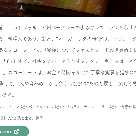
前——カリフォルニア州バークレーの小さなレストランから「
た。料理人であり活動家、“オーガニックの母”アリス・ウォー
あるスローフードの世界観についてファストフードの世界観と
。加速しすぎた社会をスローダウンするために、私たちは「ど
」。スローフードは、お金と時間をかけた丁寧な食事を指すの
通じて、“人や自然の生かし合うつながり”を取り戻し、楽しく
いえる。
ォータース (著), ボブ・キャロウ (著), クリスティーナ・ミューラー (著), 小野寺愛 (
（株式会社 風と土と）
発行
azon