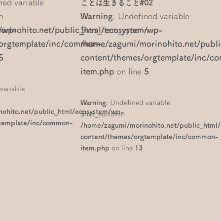
ned variable
ことは生きること#02
n
Warning
: Undefined variable
/wp-
rinohito.net/public_html/ecosystem/wp-
$has_item_type in
/orgtemplate/inc/common-
/home/zagumi/morinohito.net/publ
5
content/themes/orgtemplate/inc/c
item.php
on line
5
variable
Warning
: Undefined variable
ohito.net/public_html/ecosystem/wp-
$has_editor in
gtemplate/inc/common-
/home/zagumi/morinohito.net/public_html
content/themes/orgtemplate/inc/common-
item.php
on line
13