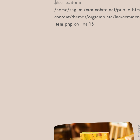
$has_editor in
/home/zagumi/morinohito.net/public_ht
content/themes/orgtemplate/inc/common
item.php
on line
13
2023.