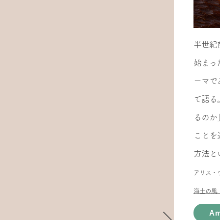
半世紀
始まっ
ーマで
て語る
るのか
ことを
方法と
アリス・ウ
海士の風
Am