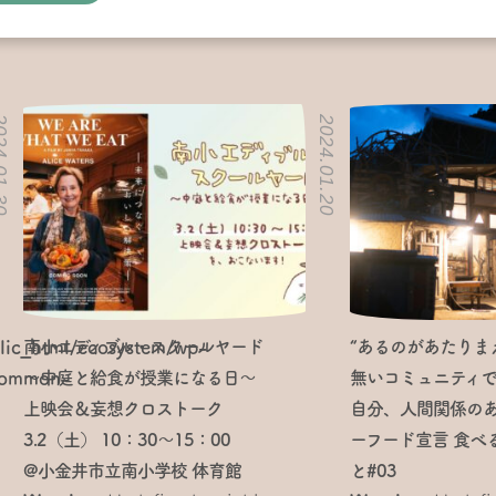
01.30
2024.01.20
南小エディブル・スクールヤード
“あるのがあたりま
lic_html/ecosystem/wp-
～中庭と給食が授業になる日～
無いコミュニティ
/common-
上映会＆妄想クロストーク
自分、人間関係のあ
3.2（土） 10：30～15：00
ーフード宣言 食べ
@小金井市立南小学校 体育館
と#03