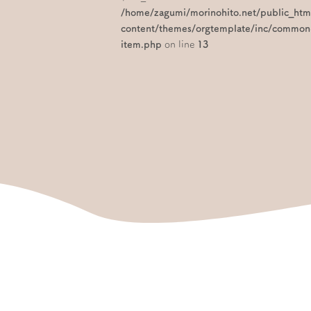
/home/zagumi/morinohito.net/public_ht
content/themes/orgtemplate/inc/common
item.php
on line
13