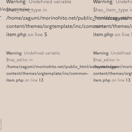
Warning
: Undefined variable
Warning
: Undefi
$has_item_type in
$has_item_type i
ml/ecosystem/wp-
-
/home/zagumi/morinohito.net/public_html/ecosystem
/home/zagumi/mo
content/themes/orgtemplate/inc/common-
content/themes
item.php
on line
5
item.php
on line
Warning
: Undefined variable
Warning
: Undefined 
$has_editor in
$has_editor in
/home/zagumi/morinohito.net/public_html/ecosystem/wp-
/home/zagumi/morin
content/themes/orgtemplate/inc/common-
content/themes/or
item.php
on line
13
item.php
on line
13
02.23