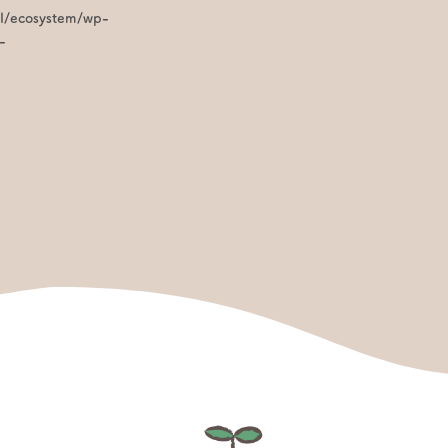
ml/ecosystem/wp-
-