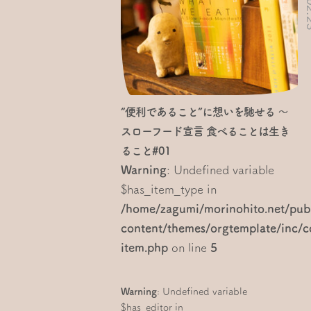
“便利であること”に想いを馳せる ～
スローフード宣言 食べることは生き
ること#01
Warning
: Undefined variable
$has_item_type in
/home/zagumi/morinohito.net/pub
content/themes/orgtemplate/inc
item.php
on line
5
Warning
: Undefined variable
$has_editor in