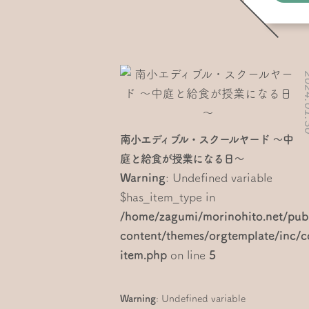
2024.
南小エディブル・スクールヤード ～中
庭と給食が授業になる日～
Warning
: Undefined variable
$has_item_type in
/home/zagumi/morinohito.net/pub
content/themes/orgtemplate/inc
item.php
on line
5
Warning
: Undefined variable