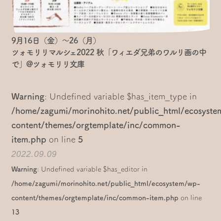
9月16日（金）～26（月）
ツォモリリマルシェ2022 秋「ワィエダ兄弟のワルリ画の中
で」@ツォモリリ文庫
Warning
: Undefined variable $has_item_type in
/home/zagumi/morinohito.net/public_html/ecosyst
content/themes/orgtemplate/inc/common-
item.php
on line
5
2022.09.09
Warning
: Undefined variable $has_editor in
/home/zagumi/morinohito.net/public_html/ecosystem/wp-
content/themes/orgtemplate/inc/common-item.php
on line
13