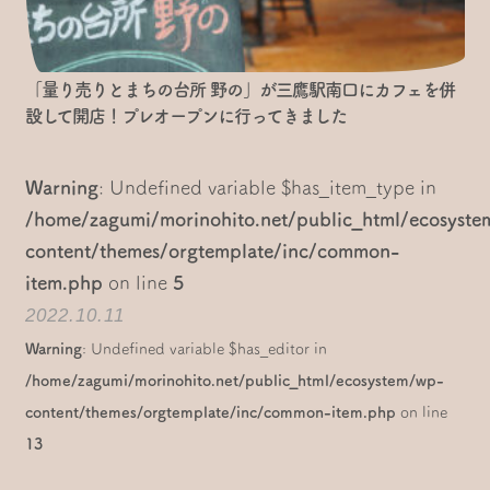
「量り売りとまちの台所 野の」が三鷹駅南口にカフェを併
設して開店！プレオープンに行ってきました
Warning
: Undefined variable $has_item_type in
/home/zagumi/morinohito.net/public_html/ecosyst
content/themes/orgtemplate/inc/common-
item.php
on line
5
2022.10.11
Warning
: Undefined variable $has_editor in
/home/zagumi/morinohito.net/public_html/ecosystem/wp-
content/themes/orgtemplate/inc/common-item.php
on line
13