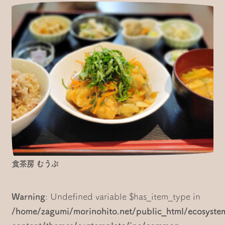
食茶房 むうぷ
Warning
: Undefined variable $has_item_type in
/home/zagumi/morinohito.net/public_html/ecosyst